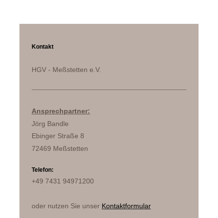
Kontakt
HGV - Meßstetten e.V.
Ansprechpartner:
Jörg Bandle
Ebinger Straße 8
72469 Meßstetten
Telefon:
+49 7431 94971200
oder nutzen Sie unser
Kontaktformular